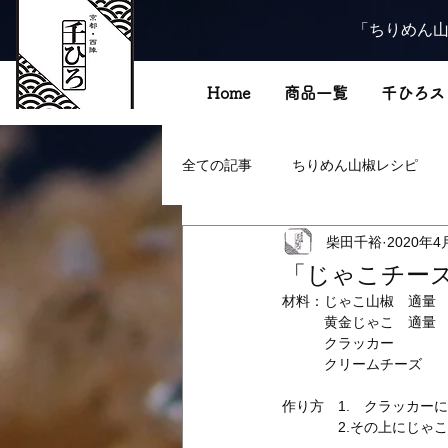
「ちりめん山
Home
商品一覧
千ひろス
全ての記事
ちりめん山椒レシピ
柴田千裕
2020年4
「じゃこチー
材料：じゃこ山椒　適量
　　　黄金じゃこ　適量
　　　クラッカー
　　　クリームチーズ
作り方　1.　クラッカー
　　　　2.その上にじゃ