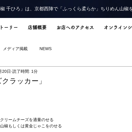
椒 千ひろ」は、京都西陣で「ふっくら柔らか」ちりめん山椒
トーリー
店舗概要
お店へのアクセス
オンラインシ
メディア掲載
NEWS
月20日
読了時間: 1分
ズクラッカー」
にクリームチーズを適量のせる
こ山椒もしくは黄金じゃこをのせる