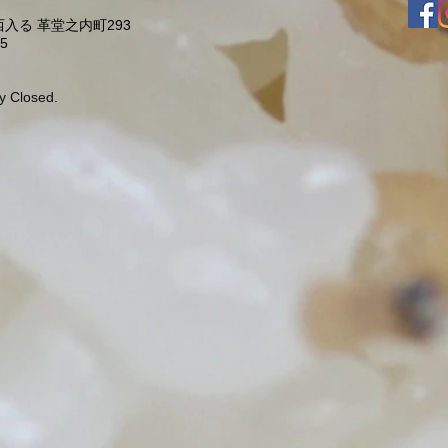
入る 革堂之内町293
5
y Closed.