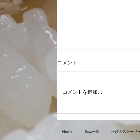
コメント
コメントを追加…
「じゃこランタン」トースト
Home
商品一覧
千ひろストーリ