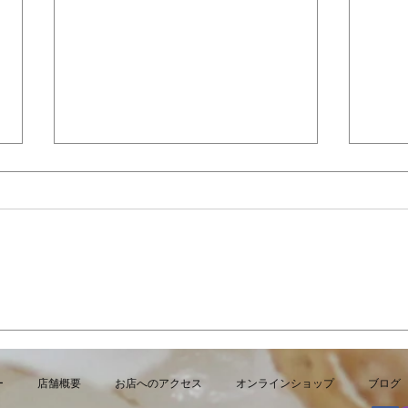
9/15 敬老の日に
夏限
こ」
ー
店舗概要
お店へのアクセス
オンラインショップ
ブログ