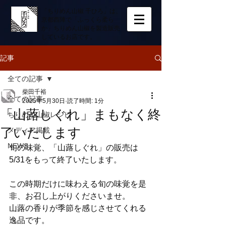
「ちりめん山椒 千ひろ」は、
京都西陣で「ふっくら柔ら
か」ちりめん山椒を製造販売
しているお店です。
記事
全ての記事
柴田千裕
全ての記事
2025年5月30日
読了時間: 1分
「山蕗しぐれ」まもなく終
ちりめん山椒レシピ
了いたします
メディア掲載
NEWS
旬の味覚、「山蕗しぐれ」の販売は
5/31をもって終了いたします。
この時期だけに味わえる旬の味覚を是
非、お召し上がりくださいませ。
山蕗の香りが季節を感じさせてくれる
逸品です。