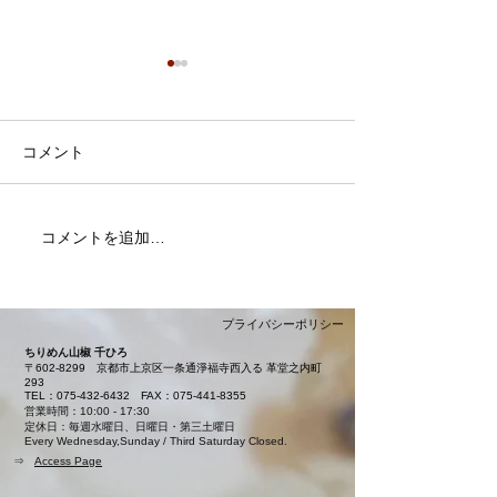
コメント
7月・8月の営業日
コメントを追加…
夏限定「カレー
本日より販売開
ました
プライバシーポリシー
ちりめん山椒 千ひろ
〒602-8299
京都市上京区一条通淨福寺西入る 革堂之内町
293
TEL：075-432-6432
FAX：075-441-8355
営業時間：10:00 - 17:30
定休日：毎週水曜日、日曜日・第三土曜日
Every Wednesday,Sunday / Third Saturday Closed.
⇒
Access Page