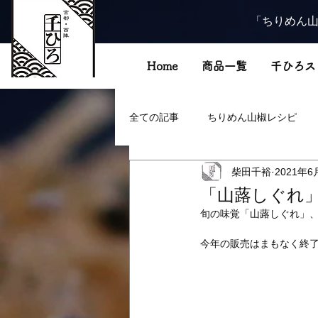
「ちりめん山
Home
商品一覧
千ひろス
全ての記事
ちりめん山椒レシピ
柴田千裕
2021年6
「山蕗しぐれ
旬の味覚「山蕗しぐれ」
今年の販売はまもなく終