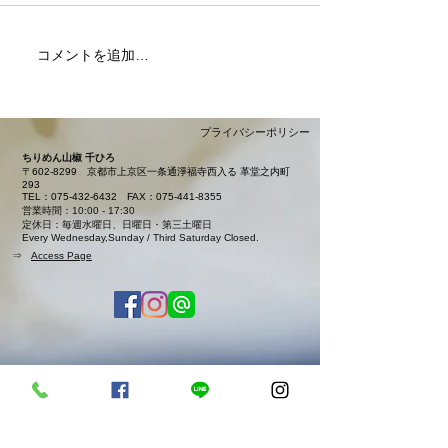
7月・8月の営業日
コメントを追加…
夏限定「カレー
本日より販売開
ました
プライバシーポリシー
ちりめん山椒 千ひろ
〒602-8299
京都市上京区一条通淨福寺西入る 革堂之内町
293
TEL：075-432-6432
FAX：075-441-8355
営業時間：10:00 - 17:30
定休日：毎週水曜日、日曜日・第三土曜日
Every Wednesday,Sunday / Third Saturday Closed.
⇒
Access Page