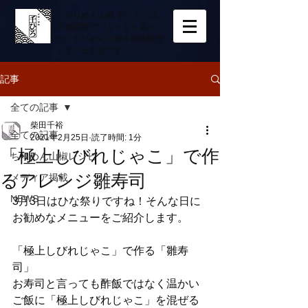
「ちりめん山椒 千ひろ」は、
京都西陣で「ふっくら柔ら
か」ちりめん山椒を製造販売
しているお店です。
記事
全ての記事
柴田千裕
全ての記事
2021年2月25日
読了時間: 1分
「極上しびれじゃこ」で作
ちりめん山椒レシピ
るアレンジ雛寿司
メディア掲載
NEWS
3月3日はひな祭りですね！そんな日に
お勧めなメニューをご紹介します。
「極上しびれじゃこ」で作る「雛寿
司」
お寿司と言っても酢飯ではなく温かい
ご飯に「極上しびれじゃこ」を混ぜる