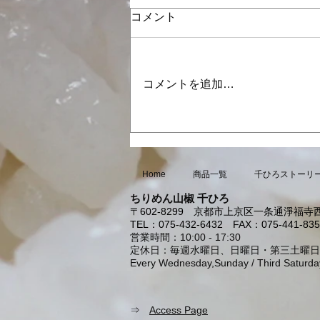
コメント
コメントを追加…
「じゃこランタン」トースト
Home
商品一覧
千ひろストーリ
ちりめん山椒 千ひろ
〒602-8299
京都市上京区一条通淨福寺西
TEL：075-432-6432
FAX：075-441-835
営業時間：10:00 - 17:30
定休日：毎週水曜日、日曜日・第三土曜日
Every Wednesday,Sunday / Third Saturda
⇒
Access Page