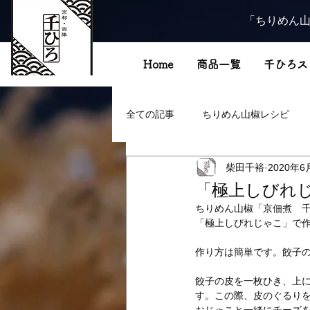
「ちりめん山
Home
商品一覧
千ひろス
全ての記事
ちりめん山椒レシピ
柴田千裕
2020年6
「極上しびれ
ちりめん山椒「京佃煮　
「極上しびれじゃこ」で
作り方は簡単です。餃子
餃子の皮を一枚ひき、上
す。この際、皮のぐるり