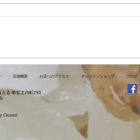
9/15 敬老の日に
夏限
こ」
ー
店舗概要
お店へのアクセス
オンラインショップ
ブログ
入る 革堂之内町293
5
y Closed.