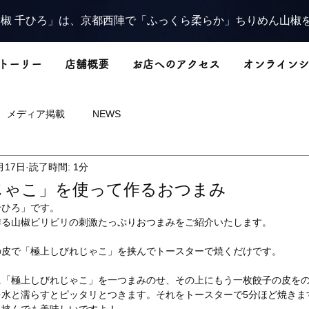
椒 千ひろ」は、京都西陣で「ふっくら柔らか」ちりめん山椒
トーリー
店舗概要
お店へのアクセス
オンラインシ
メディア掲載
NEWS
月17日
読了時間: 1分
じゃこ」を使って作るおつまみ
千ひろ」です。
作る山椒ビリビリの刺激たっぷりおつまみをご紹介いたします。
の皮で「極上しびれじゃこ」を挟んでトースターで焼くだけです。
に「極上しびれじゃこ」を一つまみのせ、その上にもう一枚餃子の皮を
を水と濡らすとピッタリとつきます。それをトースターで5分ほど焼きま