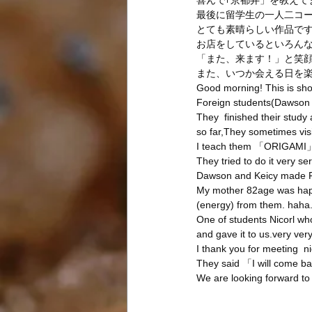
喜んで｢京都弁」を教えてま
最後に留学生の一人二コ
とても素晴らしい作品で
お店をしているといろん
「また、来ます！」と笑
また、いつか会える日を
Good morning! This is sh
Foreign students(Dawson e
They  finished their study 
so far,They sometimes visi
I teach them 「ORIGAMI」h
They tried to do it very se
Dawson and Keicy made Fr
My mother 82age was happ
(energy) from them. haha.
One of students Nicorl who
and gave it to us.very ver
I thank you for meeting  n
They said 「I will come b
We are looking forward t