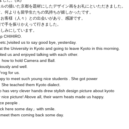
した。(笑)
ールの描いた京都を題材にしたデザイン画をお礼にといただきました。
す。何よりも留学生たちの気持ちが嬉しかったです。
なお客様（人々）との出会いがあり、感謝です。
顔で手を振りかえって行きました。
楽しみにしています。
op CHIHIRO.
tc.)visited us to say good bye, yesterday.
at the University in Kyoto and going to leave Kyoto in this morning.
ted us and enjoyed talking with each other.
ow to hold Camera and Ball.
riously and well.
og for us.
y to meet such young nice students . She got power 
 She teached them Kyoto dialect.
 has very clever hands drew stylish design picture about kyoto 
y nice picture! Above all, their warm heats made us happy.
ice people .
ack here some day」with smile.
o meet them coming back some day.