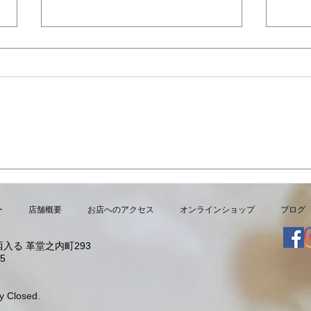
7月・8月の営業日
夏限
より
ー
店舗概要
お店へのアクセス
オンラインショップ
ブログ
入る 革堂之内町293
5
y Closed.