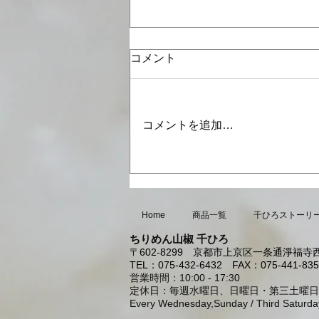
コメント
コメントを追加…
8月・9月の営業日のお知らせ
Home
商品一覧
千ひろストーリ
ちりめん山椒 千ひろ
〒602-8299
京都市上京区一条通淨福寺西
TEL：075-432-6432
FAX：075-441-835
営業時間：10:00 - 17:30
定休日：毎週水曜日、日曜日・第三土曜日
Every Wednesday,Sunday / Third Saturda