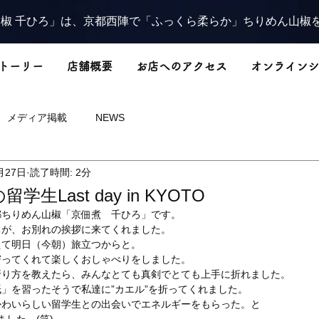
椒 千ひろ」は、京都西陣で「ふっくら柔らか」ちりめん山椒
トーリー
店舗概要
お店へのアクセス
オンラインシ
メディア掲載
NEWS
月27日
読了時間: 2分
生Last day in KYOTO
都ちりめん山椒「京佃煮　千ひろ」です。
ちが、お別れの挨拶に来てくれました。
えて明日（今朝）旅立つからと。
寄ってくれて楽しくおしゃべりをしました。
折り方を教えたら、みんなとても真剣でとても上手に折れました。
」を習ったそうで私達に”カエル”を折ってくれました。
かわいらしい留学生との出会いでエネルギーをもらった。と