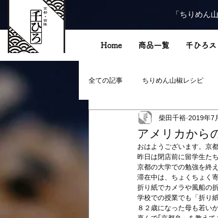
「ちりめん山
Home
商品一覧
千ひろス
全ての記事
ちりめん山椒レシピ
柴田千裕
2019年7
アメリカからの留学
おはようございます。京
昨日は閉店前に留学生た
京都の大学での勉強を終
滞在中は、ちょくちょく
折り紙でカメラや風船の
学校での授業でも「折り紙
８２歳になった母も若い