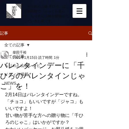
「ちりめん山椒 千ひろ」は、
京都西陣で「ふっくら柔ら
か」ちりめん山椒を製造販売
しているお店です。
記事
全ての記事
柴田千裕
全ての記事
2021年1月15日
読了時間: 1分
バレンタインデーに「千
ちりめん山椒レシピ
ひろのバレンタインじゃ
メディア掲載
NEWS
こ」を！
2月14日はバレンタインデーですね。
「チョコ」もいいですが「ジャコ」も
いいですよ！
甘い物が苦手な方への贈り物に「千ひ
ろのじゃこ」はいかがですか？