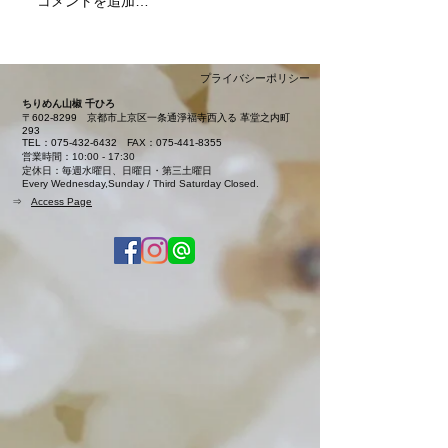
コメントを追加…
夏限定「カレー
本日より販売開
ました
プライバシーポリシー
ちりめん山椒 千ひろ
〒602-8299
京都市上京区一条通淨福寺西入る 革堂之内町
293
TEL：075-432-6432
FAX：075-441-8355
営業時間：10:00 - 17:30
定休日：毎週水曜日、日曜日・第三土曜日
Every Wednesday,Sunday / Third Saturday Closed.
⇒
Access Page