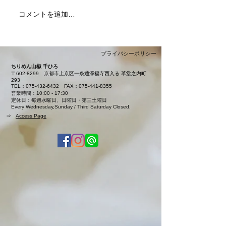
コメントを追加…
夏限定「カレー
本日より販売開
ました
プライバシーポリシー
ちりめん山椒 千ひろ
〒602-8299
京都市上京区一条通淨福寺西入る 革堂之内町
293
TEL：075-432-6432
FAX：075-441-8355
営業時間：10:00 - 17:30
定休日：毎週水曜日、日曜日・第三土曜日
Every Wednesday,Sunday / Third Saturday Closed.
⇒
Access Page