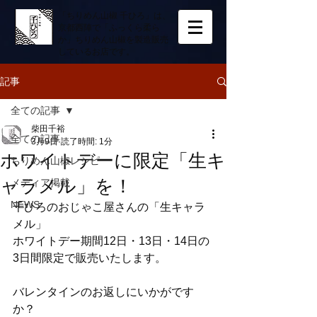
「ちりめん山椒 千ひろ」は、
京都西陣で「ふっくら柔ら
か」ちりめん山椒を製造販売
しているお店です。
記事
全ての記事
柴田千裕
全ての記事
3月9日
読了時間: 1分
ホワイトデーに限定「生キ
ちりめん山椒レシピ
ャラメル」を！
メディア掲載
NEWS
千ひろのおじゃこ屋さんの「生キャラ
メル」
ホワイトデー期間12日・13日・14日の
3日間限定で販売いたします。
バレンタインのお返しにいかがです
か？