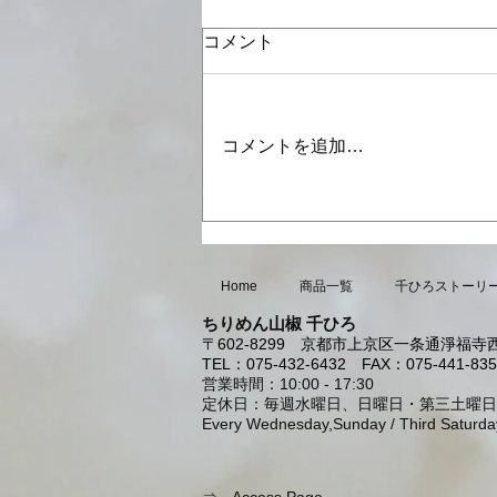
コメント
コメントを追加…
8月・9月の営業日のお知らせ
Home
商品一覧
千ひろストーリ
ちりめん山椒 千ひろ
〒602-8299
京都市上京区一条通淨福寺西
TEL：075-432-6432
FAX：075-441-835
営業時間：10:00 - 17:30
定休日：毎週水曜日、日曜日・第三土曜日
Every Wednesday,Sunday / Third Saturda
⇒
Access Page