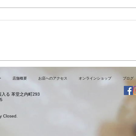
7月・8月の営業日
夏限
より
ー
店舗概要
お店へのアクセス
オンラインショップ
ブログ
入る 革堂之内町293
5
y Closed.