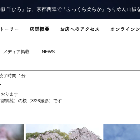
椒 千ひろ」は、京都西陣で「ふっくら柔らか」ちりめん山椒
トーリー
店舗概要
お店へのアクセス
オンラインシ
メディア掲載
NEWS
読了時間: 1分

ております
都御苑）の桜（3/26撮影）です