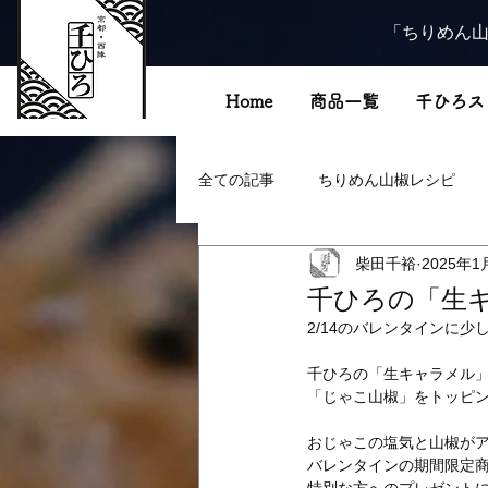
「ちりめん山
Home
商品一覧
千ひろス
全ての記事
ちりめん山椒レシピ
柴田千裕
2025年1
千ひろの「生
2/14のバレンタインに
千ひろの「生キャラメル
「じゃこ山椒」をトッピ
おじゃこの塩気と山椒が
バレンタインの期間限定商品