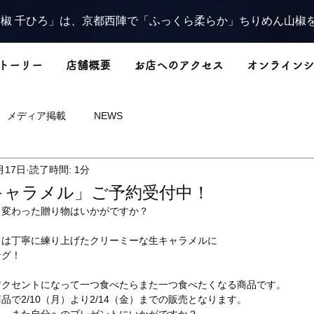
椒 千ひろ」は、京都西陣で「ふっくら柔らか」ちりめん山椒
トーリー
店舗概要
お店へのアクセス
オンラインシ
メディア掲載
NEWS
月17日
読了時間: 1分
キャラメル」ご予約受付中！
少し変わった贈り物はいかがですか？
」は丁寧に練り上げたクリーミーな生キャラメルに
ング！
アクセントになって一つ食べたらまた一つ食べたくなる商品です。
で2/10（月）より2/14（金）までの販売となります。