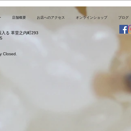
より
ー
店舗概要
お店へのアクセス
オンラインショップ
ブログ
入る 革堂之内町293
5
y Closed.