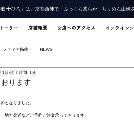
椒 千ひろ」は、京都西陣で「ふっくら柔らか」ちりめん山椒
トーリー
店舗概要
お店へのアクセス
オンラインシ
メディア掲載
NEWS
月1日
読了時間: 1分
ております
季節となりました。
元」地方発送などご予約ご注文承っております。