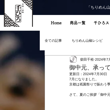
「ちりめん山
Home
商品一覧
千ひろス
全ての記事
ちりめん山椒レシピ
柴田千裕
2024年7
御中元、承っ
更新日：
2024年7月30日
7月になりました。
京都は祇園祭りで賑わう
さて、夏のご挨拶「御中