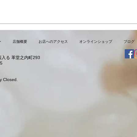
7月・8月の営業日
夏限
より
ー
店舗概要
お店へのアクセス
オンラインショップ
ブログ
入る 革堂之内町293
5
y Closed.