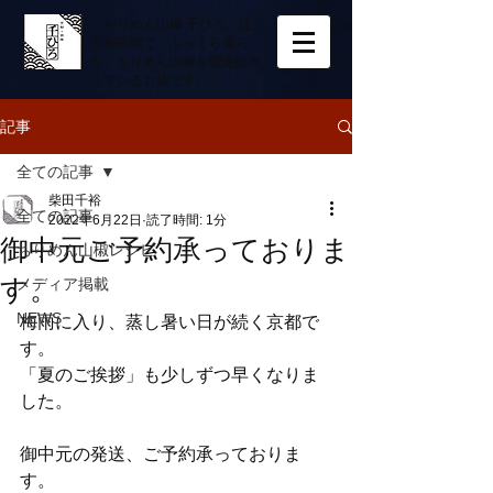
「ちりめん山椒 千ひろ」は、
京都西陣で「ふっくら柔ら
か」ちりめん山椒を製造販売
しているお店です。
記事
全ての記事
柴田千裕
全ての記事
2022年6月22日
読了時間: 1分
御中元ご予約承っておりま
ちりめん山椒レシピ
す。
メディア掲載
NEWS
梅雨に入り、蒸し暑い日が続く京都で
す。
「夏のご挨拶」も少しずつ早くなりま
した。
御中元の発送、ご予約承っておりま
す。