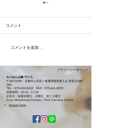
コメント
7月・8月の営業日
コメントを追加…
夏限定「カレー
本日より販売開
ました
プライバシーポリシー
ちりめん山椒 千ひろ
〒602-8299
京都市上京区一条通淨福寺西入る 革堂之内町
293
TEL：075-432-6432
FAX：075-441-8355
営業時間：10:00 - 17:30
定休日：毎週水曜日、日曜日・第三土曜日
Every Wednesday,Sunday / Third Saturday Closed.
⇒
Access Page