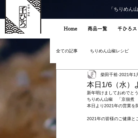
「ちりめん山
Home
商品一覧
千ひろス
全ての記事
ちりめん山椒レシピ
柴田千裕
2021年1
本日1/6（水
新年明けましておめでと
ちりめん山椒　「京佃煮
本日より2021年の営業
2021年の皆様のご健康