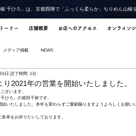
椒 千ひろ」は、京都西陣で「ふっくら柔らか」ちりめん山椒
トーリー
店舗概要
お店へのアクセス
オンラインシ
メディア掲載
NEWS
月6日
読了時間: 1分
）より2021年の営業を開始いたしました。
うございます。
　千ひろ」の柴田千裕です。
を開始いたしました。本年も変わらずご愛顧賜りますようよろしくお願い
とご多幸をお祈りたいしております。