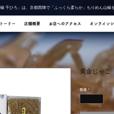
椒 千ひろ」は、京都西陣で「ふっくら柔らか」ちりめん山椒
トーリー
店舗概要
お店へのアクセス
オンラインシ
黄金じゃこ
数量
*