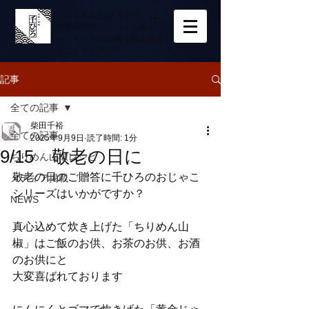
「ちりめん山椒 千ひろ」は、
京都西陣で「ふっくら柔ら
か」ちりめん山椒を製造販売
しているお店です。
記事
全ての記事
柴田千裕
全ての記事
2025年9月9日
読了時間: 1分
9/15 敬老の日に
ちりめん山椒レシピ
敬老の日のご贈答に千ひろのおじゃこ
メディア掲載
シリーズはいかがですか？
NEWS
真心込めて炊き上げた「ちりめん山
椒」はご飯のお供、お茶のお供、お酒
のお供にと
大変喜ばれております