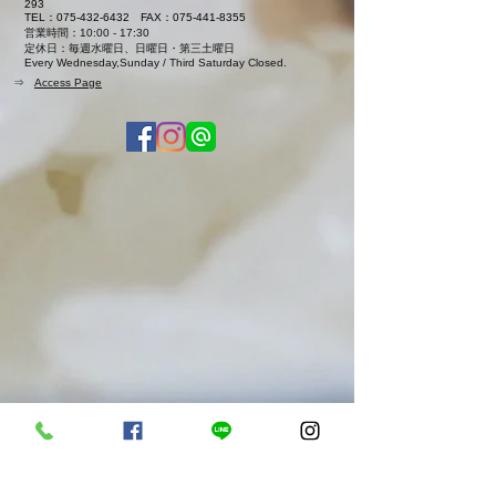
293
TEL：075-432-6432
FAX：075-441-8355
営業時間：10:00 - 17:30
定休日：毎週水曜日、日曜日・第三土曜日
Every Wednesday,Sunday / Third Saturday Closed.
⇒
Access Page