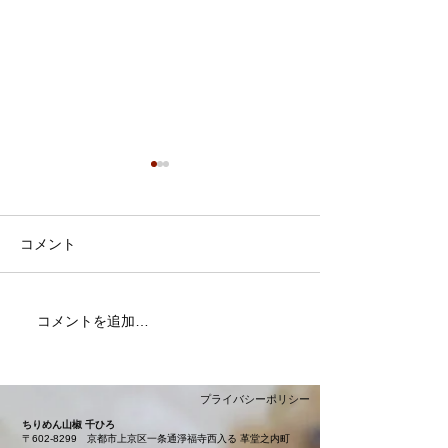
コメント
コメントを追加…
夏限定やみつき「カレー
季節限定「山蕗
じゃこ」販売開始いたし
販売中！
ました！
プライバシーポリシー
ちりめん山椒 千ひろ
〒602-8299
京都市上京区一条通淨福寺西入る 革堂之内町